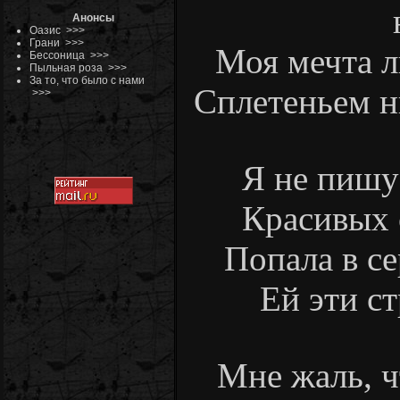
Анонсы
Оазис
>>>
Грани
>>>
Моя мечта л
Бессоница
>>>
Пыльная роза
>>>
За то, что было с нами
Сплетеньем ни
>>>
Я не пишу
Красивых 
Попала в се
Ей эти ст
Мне жаль, ч