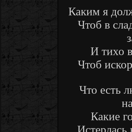
Каким я долж
Чтоб в сла
з
И тихо в
Чтоб искор
Что есть л
н
Какие г
Истерлась 