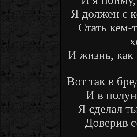
Я должен с к
Стать кем-
х
И жизнь, как 
Вот так в бре
И в полун
Я сделал т
Доверив се