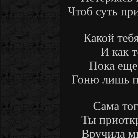
Чтоб суть при
Какой тебя
И как т
Пока еще 
Гоню лишь пр
Сама тог
Ты приоткр
Вручила мн