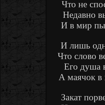
Что не спо
Недавно вы
И в мир пыт
И лишь одн
Что слово в
Его душа в
А маячок в 
Закат порв