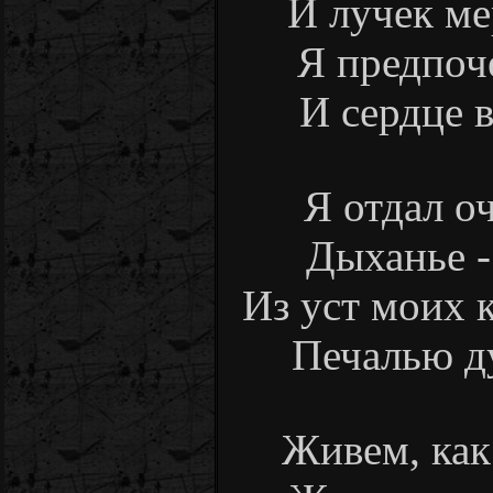
И лучек ме
Я предпоч
И сердце в
Я отдал оч
Дыханье -
Из уст моих 
Печалью ду
Живем, как 