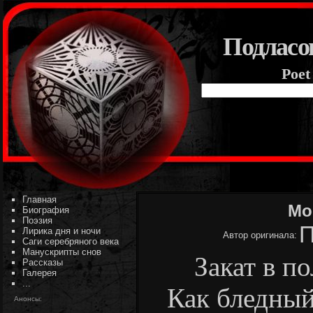
Подласо
Poet
Главная
Мо
Биография
Поэзия
П
Лирика дня и ночи
Автор оригинала:
Саги серебряного века
Манускрипты снов
Закат в по
Рассказы
Галерея
...
Как бледный
Анонсы: