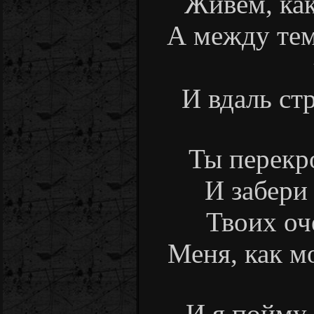
Живем, как
А между тем,
И вдаль стр
Ты перекр
И забери
Твоих оч
Меня, как мо
И я пойму,