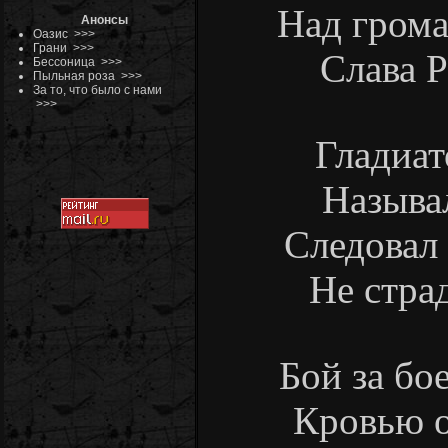
Над грома
Анонсы
Оазис
>>>
Грани
>>>
Слава Р
Бессоница
>>>
Пыльная роза
>>>
За то, что было с нами
>>>
Гладиат
Называл
Следовал 
Не страд
Бой за бо
Кровью о