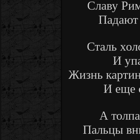
Славу Ри
Падают 
Сталь хол
И упа
Жизнь картин
И еще 
А толпа
Пальцы вни