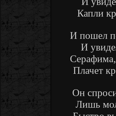
И увиде
Капли кр
И пошел п
И увиде
Серафима,
Плачет кр
Он спроси
Лишь мол
Быстро вы