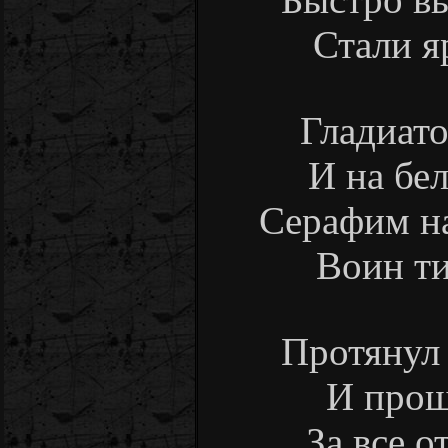
Стали я
Гладиато
И на бел
Серафим на
Воин ти
Протянул 
И прощ
За все о