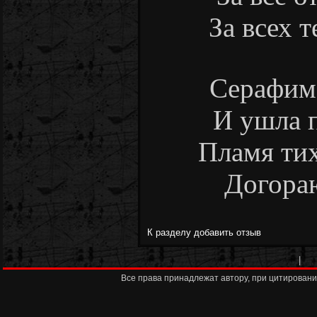
За всех т
Серафима
И ушла п
Пламя тих
Догораю
К разделу
добавить отзыв
|
Все права принадлежат автору, при цитировани