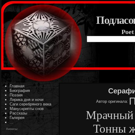
Подласо
Poet
Главная
Серафи
Биография
Поэзия
П
Лирика дня и ночи
Автор оригинала:
Саги серебряного века
Манускрипты снов
Мрачный 
Рассказы
Галерея
...
Тонны ж
Анонсы: