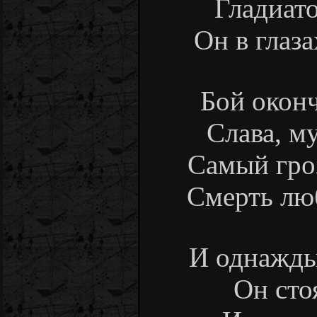
Гладиато
Он в глаза
Бой оконч
Слава, му
Самый гро
Смерть люб
И однажды
Он сто