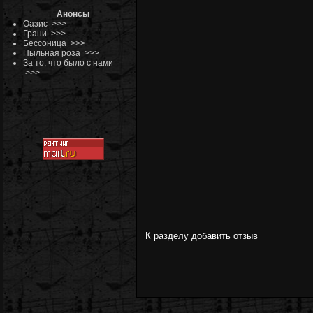
Анонсы
Оазис
>>>
Грани
>>>
Бессоница
>>>
Пыльная роза
>>>
За то, что было с нами
>>>
К разделу
добавить отзыв