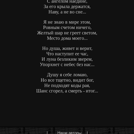
С ангелом наедине,
За его крыла держатся,
Наву, а не во сне...
Я не знаю в мире этом,
Ровным счетом ничего,
Желтый шар не греет светом,
Место дома моего...
Но душа, живет и верит,
Что наступит ее час,
И луна безликим зверем,
Упорхнет с небес без нас...
Душу я себе ломаю,
Но все тщетно, видит бог,
Не подходят коды рая,
Шанс сгорел, а смерть - итог...
|
Наши авторы
|